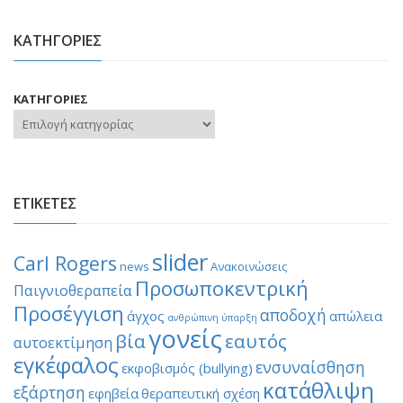
ΚΑΤΗΓΟΡΙΕΣ
ΚΑΤΗΓΟΡΙΕΣ
ΕΤΙΚΕΤΕΣ
slider
Carl Rogers
news
Ανακοινώσεις
Προσωποκεντρική
Παιγνιοθεραπεία
Προσέγγιση
αποδοχή
άγχος
απώλεια
ανθρώπινη ύπαρξη
γονείς
βία
εαυτός
αυτοεκτίμηση
εγκέφαλος
ενσυναίσθηση
εκφοβισμός (bullying)
κατάθλιψη
εξάρτηση
εφηβεία
θεραπευτική σχέση