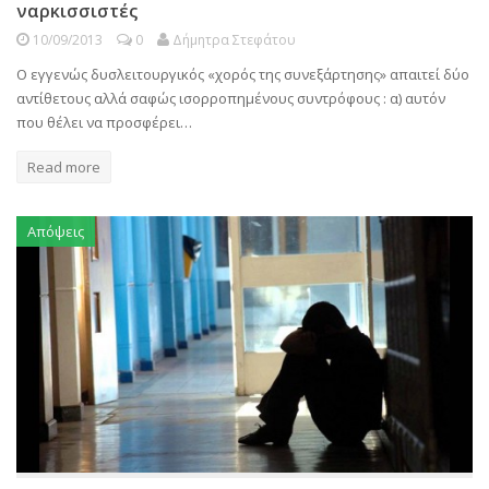
ναρκισσιστές
10/09/2013
0
Δήμητρα Στεφάτου
Ο εγγενώς δυσλειτουργικός «χορός της συνεξάρτησης» απαιτεί δύο
αντίθετους αλλά σαφώς ισορροπημένους συντρόφους : α) αυτόν
που θέλει να προσφέρει…
Read more
Απόψεις