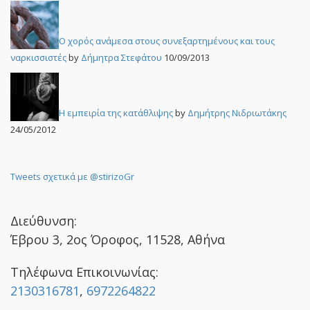
Ο χορός ανάμεσα στους συνεξαρτημένους και τους
ναρκισσιστές
by
Δήμητρα Στεφάτου
10/09/2013
Η εμπειρία της κατάθλιψης
by
Δημήτρης Νιδριωτάκης
24/05/2012
Tweets σχετικά με @stirizoGr
Διεύθυνση:
Έβρου 3, 2ος Όροφος, 11528, Αθήνα
Τηλέφωνα Επικοινωνίας:
2130316781
,
6972264822