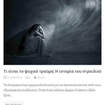
Τι είναι το ψυχικό τραύμα; Η ιστορία του στρειδιού
21/04/2014
0
Stirizo
Τα όστρακα είναι ερμητικά κλειστά για να προστατεύονται από τους
εξωτερικούς κινδύνους. Όταν ένας κόκκος άμμου ή κάποιο άλλο
ξένο…
Read more