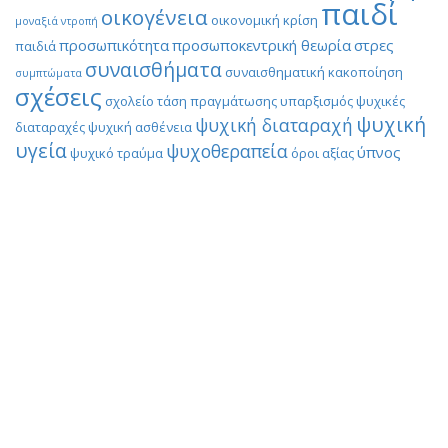
παιδί
οικογένεια
οικονομική κρίση
μοναξιά
ντροπή
προσωπικότητα
προσωποκεντρική θεωρία
στρες
παιδιά
συναισθήματα
συναισθηματική κακοποίηση
συμπτώματα
σχέσεις
σχολείο
τάση πραγμάτωσης
υπαρξισμός
ψυχικές
ψυχική
ψυχική διαταραχή
διαταραχές
ψυχική ασθένεια
υγεία
ψυχοθεραπεία
ύπνος
ψυχικό τραύμα
όροι αξίας