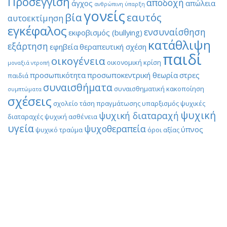
Προσέγγιση
αποδοχή
άγχος
απώλεια
ανθρώπινη ύπαρξη
γονείς
βία
εαυτός
αυτοεκτίμηση
εγκέφαλος
ενσυναίσθηση
εκφοβισμός (bullying)
κατάθλιψη
εξάρτηση
εφηβεία
θεραπευτική σχέση
παιδί
οικογένεια
οικονομική κρίση
μοναξιά
ντροπή
προσωπικότητα
προσωποκεντρική θεωρία
στρες
παιδιά
συναισθήματα
συναισθηματική κακοποίηση
συμπτώματα
σχέσεις
σχολείο
τάση πραγμάτωσης
υπαρξισμός
ψυχικές
ψυχική
ψυχική διαταραχή
διαταραχές
ψυχική ασθένεια
υγεία
ψυχοθεραπεία
ύπνος
ψυχικό τραύμα
όροι αξίας