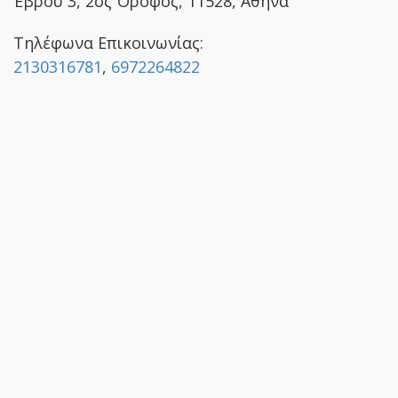
Έβρου 3, 2ος Όροφος, 11528, Αθήνα
Τηλέφωνα Επικοινωνίας:
2130316781
,
6972264822