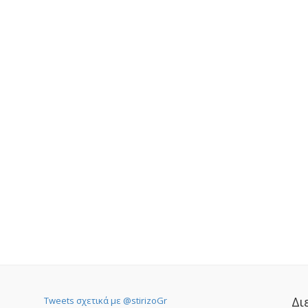
Δι
Tweets σχετικά με @stirizoGr