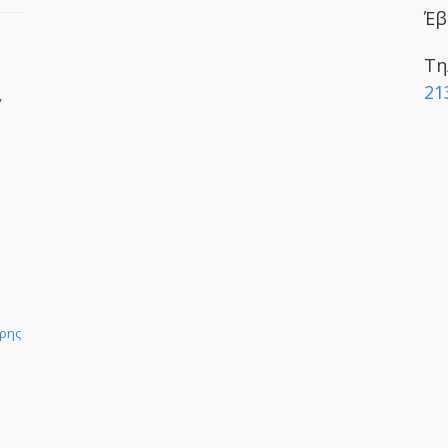
Έβ
Τη
21
y
ρης