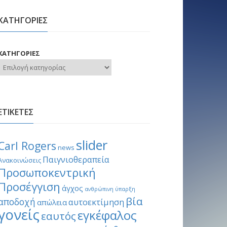
ΚΑΤΗΓΟΡΙΕΣ
ΚΑΤΗΓΟΡΙΕΣ
ΕΤΙΚΕΤΕΣ
slider
Carl Rogers
news
Παιγνιοθεραπεία
Ανακοινώσεις
Προσωποκεντρική
Προσέγγιση
άγχος
ανθρώπινη ύπαρξη
βία
αποδοχή
αυτοεκτίμηση
απώλεια
γονείς
εγκέφαλος
εαυτός