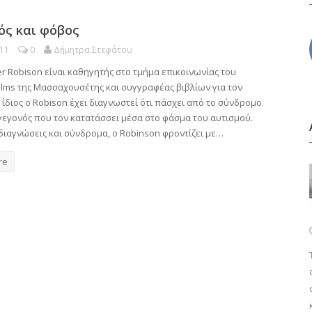
ός και φόβος
011
0
Δήμητρα Στεφάτου
er Robison είναι καθηγητής στο τμήμα επικοινωνίας του
Elms της Μασσαχουσέτης και συγγραφέας βιβλίων για τον
 ίδιος ο Robison έχει διαγνωστεί ότι πάσχει από το σύνδρομο
γεγονός που τον κατατάσσει μέσα στο φάσμα του αυτισμού.
διαγνώσεις και σύνδρομα, ο Robinson φροντίζει με…
re