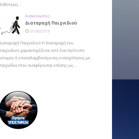
βαθύτερη…
Ανακοινώσεις
Διαταραχή Παιχνιδιού
01/06/2019
Διαταραχή Παιχνιδιού Η διαταραχή του
παιχνιδιού χαρακτηρίζεται από ένα πρότυπο
μόνιμης ή επαναλαμβανόμενης ενασχόλησης με
παιχνίδια (που αναφέρονται επίσης ως…