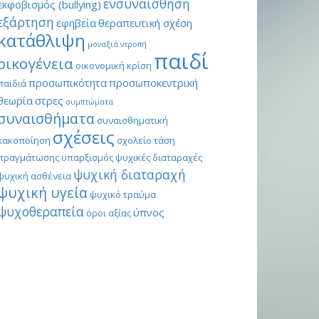
ενσυναίσθηση
εκφοβισμός (bullying)
εξάρτηση
εφηβεία
θεραπευτική σχέση
κατάθλιψη
μοναξιά
ντροπή
παιδί
οικογένεια
οικονομική κρίση
προσωπικότητα
προσωποκεντρική
παιδιά
θεωρία
στρες
συμπτώματα
συναισθήματα
συναισθηματική
σχέσεις
κακοποίηση
σχολείο
τάση
πραγμάτωσης
υπαρξισμός
ψυχικές διαταραχές
ψυχική διαταραχή
ψυχική ασθένεια
ψυχική υγεία
ψυχικό τραύμα
ψυχοθεραπεία
ύπνος
όροι αξίας