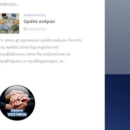
βαθύτερη…
Ανακοινώσεις
Ομάδα ανδρών
09/09/2018
Το stirizo.gr οργανώνει ομάδα ανδρών. Σκοπός
της ομάδας είναι δημιουργία ενός
περιβάλλοντος όπου θα συζητούνται τα
προβλήματα, οι προβληματισμοί, τα…