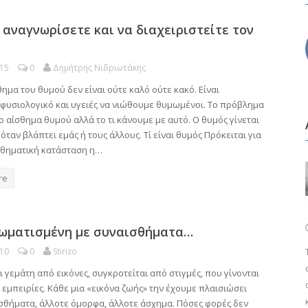
 αναγνωρίσετε και να διαχειριστείτε τον
015
0
Δημήτρης Νιδριωτάκης
ημα του θυμού δεν είναι ούτε καλό ούτε κακό. Είναι
φυσιολογικό και υγειές να νιώθουμε θυμωμένοι. Το πρόβλημα
το αίσθημα θυμού αλλά το τι κάνουμε με αυτό. Ο θυμός γίνεται
ταν βλάπτει εμάς ή τους άλλους. Τί είναι θυμός Πρόκειται για
σθηματική κατάσταση η…
re
ωματισμένη με συναισθήματα…
010
0
Stirizo
ι γεμάτη από εικόνες, συγκροτείται από στιγμές, που γίνονται
 εμπειρίες. Κάθε μια «εικόνα ζωής» την έχουμε πλαισιώσει
σθήματα, άλλοτε όμορφα, άλλοτε άσχημα. Πόσες φορές δεν