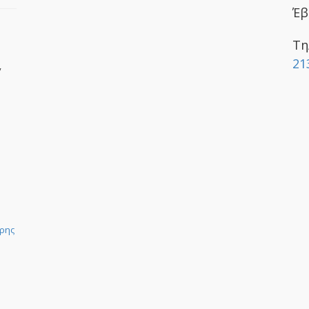
Έβ
Τη
21
y
ρης