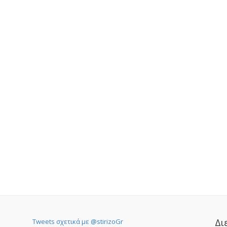
Δι
Tweets σχετικά με @stirizoGr