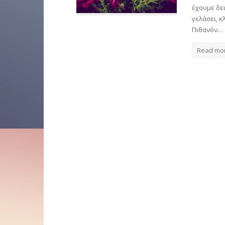
έχουμε δε
γελάσει, κ
Πιθανόν…
Read mo