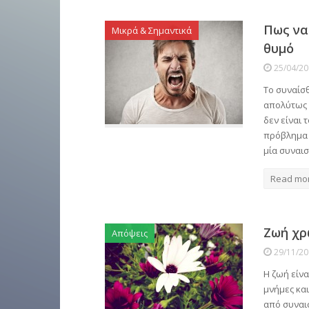
Πως να
Μικρά & Σημαντικά
θυμό
25/04/2
Το συναίσθ
απολύτως 
δεν είναι 
πρόβλημα ό
μία συναι
Read mo
Ζωή χρ
Απόψεις
29/11/2
Η ζωή είνα
μνήμες και
από συναι