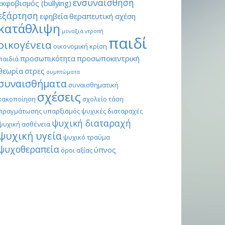
ενσυναίσθηση
εκφοβισμός (bullying)
εξάρτηση
εφηβεία
θεραπευτική σχέση
κατάθλιψη
μοναξιά
ντροπή
παιδί
οικογένεια
οικονομική κρίση
προσωπικότητα
προσωποκεντρική
παιδιά
θεωρία
στρες
συμπτώματα
συναισθήματα
συναισθηματική
σχέσεις
κακοποίηση
σχολείο
τάση
πραγμάτωσης
υπαρξισμός
ψυχικές διαταραχές
ψυχική διαταραχή
ψυχική ασθένεια
ψυχική υγεία
ψυχικό τραύμα
ψυχοθεραπεία
ύπνος
όροι αξίας