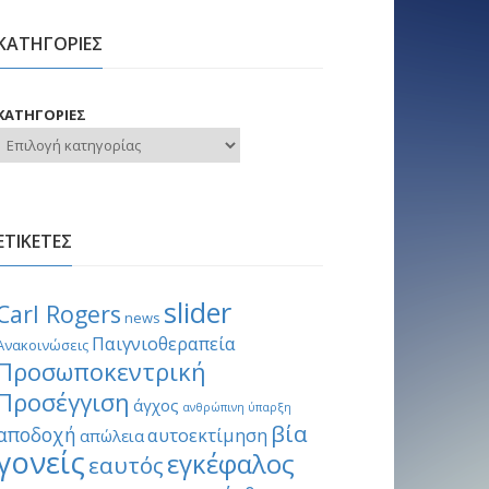
ΚΑΤΗΓΟΡΙΕΣ
ΚΑΤΗΓΟΡΙΕΣ
ΕΤΙΚΕΤΕΣ
slider
Carl Rogers
news
Παιγνιοθεραπεία
Ανακοινώσεις
Προσωποκεντρική
Προσέγγιση
άγχος
ανθρώπινη ύπαρξη
βία
αποδοχή
αυτοεκτίμηση
απώλεια
γονείς
εγκέφαλος
εαυτός