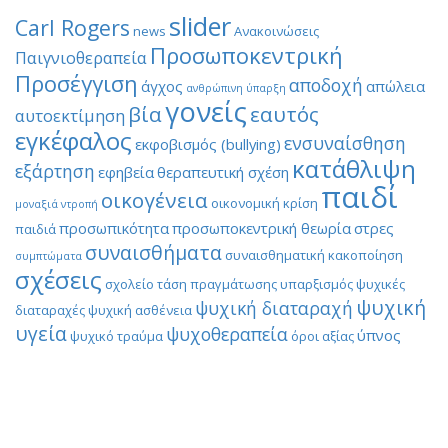
slider
Carl Rogers
news
Ανακοινώσεις
Προσωποκεντρική
Παιγνιοθεραπεία
Προσέγγιση
αποδοχή
άγχος
απώλεια
ανθρώπινη ύπαρξη
γονείς
βία
εαυτός
αυτοεκτίμηση
εγκέφαλος
ενσυναίσθηση
εκφοβισμός (bullying)
κατάθλιψη
εξάρτηση
εφηβεία
θεραπευτική σχέση
παιδί
οικογένεια
οικονομική κρίση
μοναξιά
ντροπή
προσωπικότητα
προσωποκεντρική θεωρία
στρες
παιδιά
συναισθήματα
συναισθηματική κακοποίηση
συμπτώματα
σχέσεις
σχολείο
τάση πραγμάτωσης
υπαρξισμός
ψυχικές
ψυχική
ψυχική διαταραχή
διαταραχές
ψυχική ασθένεια
υγεία
ψυχοθεραπεία
ύπνος
ψυχικό τραύμα
όροι αξίας