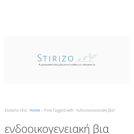
Είσαστε εδώ:
Home
›
Post Tagged with: "ενδοοικογενειακή βια"
ενδοοικογενειακή βια