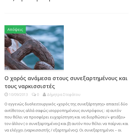
Απόψεις
Ο χορός ανάμεσα στους συνεξαρτημένους και
τους ναρκισσιστές
10/09/2013
0
Δήμητρα Στεφάτου
Ο εγγενώς δυσλειτουργικός «χορός της συνεξάρτησης» απαιτεί δύο
αντίθετους αλλά σαφώς ισορροπημένους συντρόφους : α) αυτόν
που θέλει να προσφέρει ευχαρίστηση και να διορθώσει/« φτιάξει»
τον άλλον ( ο συνεξαρτημένος) και β) αυτόν που θέλει να παίρνει και
να ελέγχει (ναρκισσιστής / εξαρτημένος). Οι συνεξαρτημένοι – οι