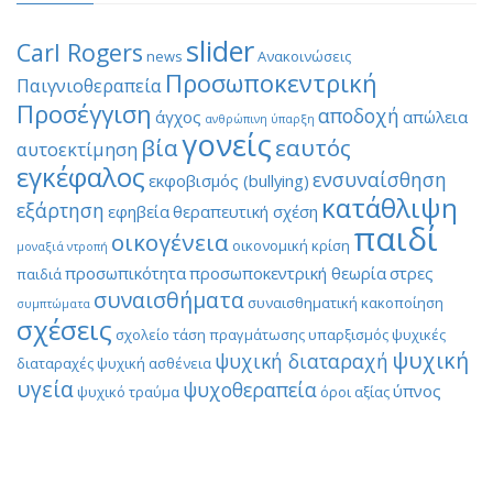
slider
Carl Rogers
news
Ανακοινώσεις
Προσωποκεντρική
Παιγνιοθεραπεία
Προσέγγιση
αποδοχή
άγχος
απώλεια
ανθρώπινη ύπαρξη
γονείς
βία
εαυτός
αυτοεκτίμηση
εγκέφαλος
ενσυναίσθηση
εκφοβισμός (bullying)
κατάθλιψη
εξάρτηση
εφηβεία
θεραπευτική σχέση
παιδί
οικογένεια
οικονομική κρίση
μοναξιά
ντροπή
προσωπικότητα
προσωποκεντρική θεωρία
στρες
παιδιά
συναισθήματα
συναισθηματική κακοποίηση
συμπτώματα
σχέσεις
σχολείο
τάση πραγμάτωσης
υπαρξισμός
ψυχικές
ψυχική
ψυχική διαταραχή
διαταραχές
ψυχική ασθένεια
υγεία
ψυχοθεραπεία
ύπνος
ψυχικό τραύμα
όροι αξίας