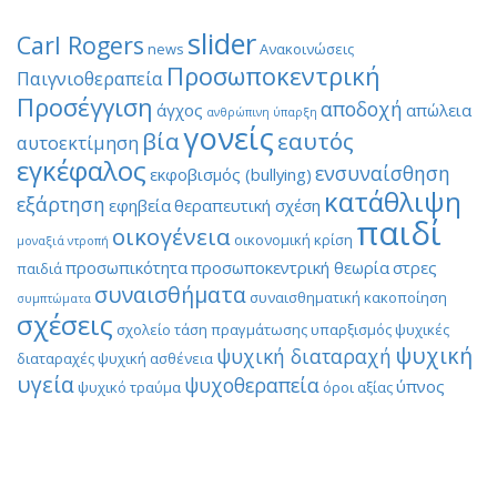
slider
Carl Rogers
news
Ανακοινώσεις
Προσωποκεντρική
Παιγνιοθεραπεία
Προσέγγιση
αποδοχή
άγχος
απώλεια
ανθρώπινη ύπαρξη
γονείς
βία
εαυτός
αυτοεκτίμηση
εγκέφαλος
ενσυναίσθηση
εκφοβισμός (bullying)
κατάθλιψη
εξάρτηση
εφηβεία
θεραπευτική σχέση
παιδί
οικογένεια
οικονομική κρίση
μοναξιά
ντροπή
προσωπικότητα
προσωποκεντρική θεωρία
στρες
παιδιά
συναισθήματα
συναισθηματική κακοποίηση
συμπτώματα
σχέσεις
σχολείο
τάση πραγμάτωσης
υπαρξισμός
ψυχικές
ψυχική
ψυχική διαταραχή
διαταραχές
ψυχική ασθένεια
υγεία
ψυχοθεραπεία
ύπνος
ψυχικό τραύμα
όροι αξίας