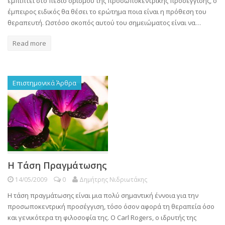
εμπίπτει στο πεδίο ορισμού της προσωποκεντρικής προσέγγισης, ο
έμπειρος ειδικός θα θέσει το ερώτημα ποια είναι η πρόθεση του
θεραπευτή. Ωστόσο σκοπός αυτού του σημειώματος είναι να…
Read more
Επιστημονικά Άρθρα
Η Τάση Πραγμάτωσης
14/05/2009
0
Δημήτρης Νιδριωτάκης
Η τάση πραγμάτωσης είναι μια πολύ σημαντική έννοια για την
προσωποκεντρική προσέγγιση, τόσο όσον αφορά τη θεραπεία όσο
και γενικότερα τη φιλοσοφία της. Ο Carl Rogers, ο ιδρυτής της