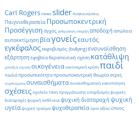
slider
Carl Rogers
news
Ανακοινώσεις
Προσωποκεντρική
Παιγνιοθεραπεία
Προσέγγιση
αποδοχή
άγχος
απώλεια
ανθρώπινη ύπαρξη
γονείς
βία
εαυτός
αυτοεκτίμηση
εγκέφαλος
ενσυναίσθηση
εκφοβισμός (bullying)
κατάθλιψη
εξάρτηση
εφηβεία
θεραπευτική σχέση
παιδί
οικογένεια
οικονομική κρίση
μοναξιά
ντροπή
προσωπικότητα
προσωποκεντρική θεωρία
στρες
παιδιά
συναισθήματα
συναισθηματική κακοποίηση
συμπτώματα
σχέσεις
σχολείο
τάση πραγμάτωσης
υπαρξισμός
ψυχικές
ψυχική
ψυχική διαταραχή
διαταραχές
ψυχική ασθένεια
υγεία
ψυχοθεραπεία
ύπνος
ψυχικό τραύμα
όροι αξίας