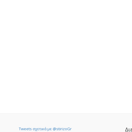
Δι
Tweets σχετικά με @stirizoGr