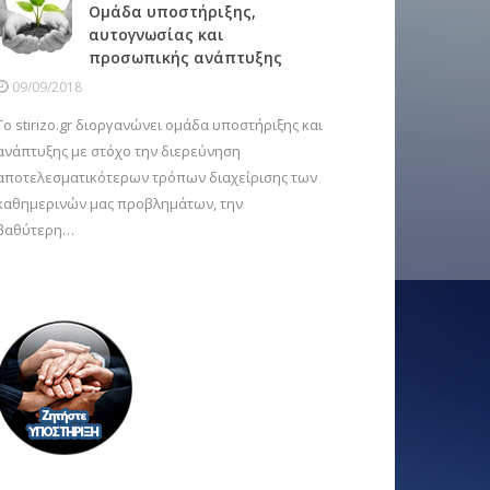
Ομάδα υποστήριξης,
αυτογνωσίας και
προσωπικής ανάπτυξης
09/09/2018
Το stirizo.gr διοργανώνει ομάδα υποστήριξης και
ανάπτυξης με στόχο την διερεύνηση
αποτελεσματικότερων τρόπων διαχείρισης των
καθημερινών μας προβλημάτων, την
βαθύτερη…