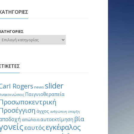
ΚΑΤΗΓΟΡΙΕΣ
ΚΑΤΗΓΟΡΙΕΣ
ΕΤΙΚΕΤΕΣ
slider
Carl Rogers
news
Παιγνιοθεραπεία
Ανακοινώσεις
Προσωποκεντρική
Προσέγγιση
άγχος
ανθρώπινη ύπαρξη
βία
αποδοχή
αυτοεκτίμηση
απώλεια
γονείς
εγκέφαλος
εαυτός