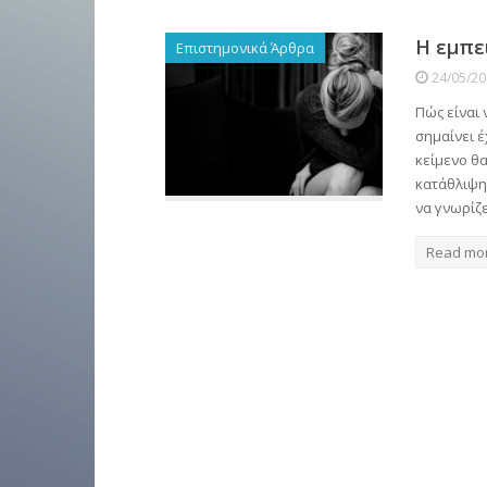
Η εμπε
Επιστημονικά Άρθρα
24/05/2
Πώς είναι 
σημαίνει έ
κείμενο θ
κατάθλιψη 
να γνωρίζε
Read mo