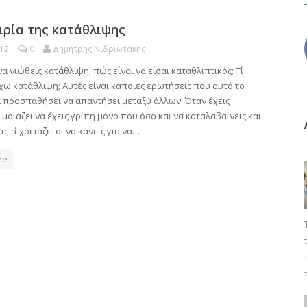
ιρία της κατάθλιψης
012
0
Δημήτρης Νιδριωτάκης
να νιώθεις κατάθλιψη; πώς είναι να είσαι καταθλιπτικός; Τί
χω κατάθλιψη; Αυτές είναι κάποιες ερωτήσεις που αυτό το
α προσπαθήσει να απαντήσει μεταξύ άλλων. Όταν έχεις
μοιάζει να έχεις γρίπη μόνο που όσο και να καταλαβαίνεις και
ις τί χρειάζεται να κάνεις για να…
re