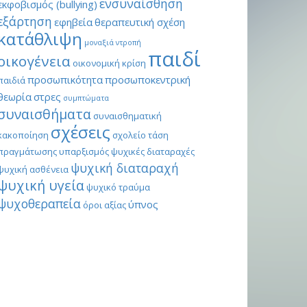
ενσυναίσθηση
εκφοβισμός (bullying)
εξάρτηση
εφηβεία
θεραπευτική σχέση
κατάθλιψη
μοναξιά
ντροπή
παιδί
οικογένεια
οικονομική κρίση
προσωπικότητα
προσωποκεντρική
παιδιά
θεωρία
στρες
συμπτώματα
συναισθήματα
συναισθηματική
σχέσεις
κακοποίηση
σχολείο
τάση
πραγμάτωσης
υπαρξισμός
ψυχικές διαταραχές
ψυχική διαταραχή
ψυχική ασθένεια
ψυχική υγεία
ψυχικό τραύμα
ψυχοθεραπεία
ύπνος
όροι αξίας