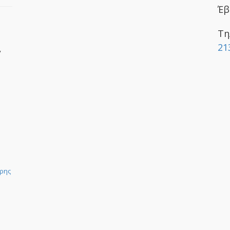
Έβ
Τη
21
y
ρης