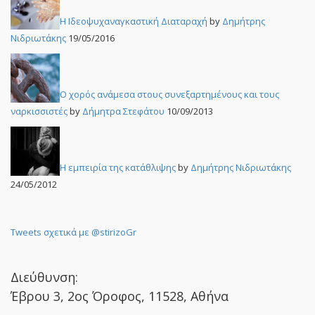
Η Ιδεοψυχαναγκαστική Διαταραχή
by
Δημήτρης
Νιδριωτάκης
19/05/2016
Ο χορός ανάμεσα στους συνεξαρτημένους και τους
ναρκισσιστές
by
Δήμητρα Στεφάτου
10/09/2013
Η εμπειρία της κατάθλιψης
by
Δημήτρης Νιδριωτάκης
24/05/2012
Tweets σχετικά με @stirizoGr
Διεύθυνση:
Έβρου 3, 2ος Όροφος, 11528, Αθήνα