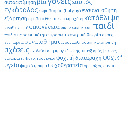
γονείς
βία
εαυτός
αυτοεκτίμηση
εγκέφαλος
ενσυναίσθηση
εκφοβισμός (bullying)
κατάθλιψη
εξάρτηση
εφηβεία
θεραπευτική σχέση
παιδί
οικογένεια
οικονομική κρίση
μοναξιά
ντροπή
προσωπικότητα
προσωποκεντρική θεωρία
στρες
παιδιά
συναισθήματα
συναισθηματική κακοποίηση
συμπτώματα
σχέσεις
σχολείο
τάση πραγμάτωσης
υπαρξισμός
ψυχικές
ψυχική
ψυχική διαταραχή
διαταραχές
ψυχική ασθένεια
υγεία
ψυχοθεραπεία
ύπνος
ψυχικό τραύμα
όροι αξίας