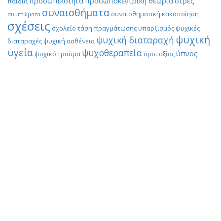
προσωπικότητα
προσωποκεντρική θεωρία
στρες
παιδιά
συναισθήματα
συναισθηματική κακοποίηση
συμπτώματα
σχέσεις
σχολείο
τάση πραγμάτωσης
υπαρξισμός
ψυχικές
ψυχική
ψυχική διαταραχή
διαταραχές
ψυχική ασθένεια
υγεία
ψυχοθεραπεία
ύπνος
ψυχικό τραύμα
όροι αξίας