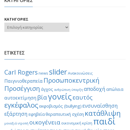
ΚΑΤΗΓΟΡΙΕΣ
ΚΑΤΗΓΟΡΙΕΣ
ΕΤΙΚΕΤΕΣ
slider
Carl Rogers
news
Ανακοινώσεις
Προσωποκεντρική
Παιγνιοθεραπεία
Προσέγγιση
αποδοχή
άγχος
απώλεια
ανθρώπινη ύπαρξη
γονείς
βία
εαυτός
αυτοεκτίμηση
εγκέφαλος
ενσυναίσθηση
εκφοβισμός (bullying)
κατάθλιψη
εξάρτηση
εφηβεία
θεραπευτική σχέση
παιδί
οικογένεια
οικονομική κρίση
μοναξιά
ντροπή