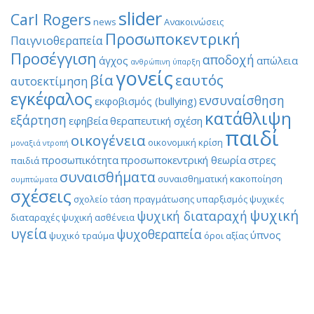
slider
Carl Rogers
news
Ανακοινώσεις
Προσωποκεντρική
Παιγνιοθεραπεία
Προσέγγιση
αποδοχή
άγχος
απώλεια
ανθρώπινη ύπαρξη
γονείς
βία
εαυτός
αυτοεκτίμηση
εγκέφαλος
ενσυναίσθηση
εκφοβισμός (bullying)
κατάθλιψη
εξάρτηση
εφηβεία
θεραπευτική σχέση
παιδί
οικογένεια
οικονομική κρίση
μοναξιά
ντροπή
προσωπικότητα
προσωποκεντρική θεωρία
στρες
παιδιά
συναισθήματα
συναισθηματική κακοποίηση
συμπτώματα
σχέσεις
σχολείο
τάση πραγμάτωσης
υπαρξισμός
ψυχικές
ψυχική
ψυχική διαταραχή
διαταραχές
ψυχική ασθένεια
υγεία
ψυχοθεραπεία
ύπνος
ψυχικό τραύμα
όροι αξίας