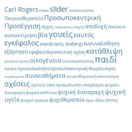
slider
Carl Rogers
news
Ανακοινώσεις
Προσωποκεντρική
Παιγνιοθεραπεία
Προσέγγιση
αποδοχή
άγχος
απώλεια
ανθρώπινη ύπαρξη
γονείς
βία
εαυτός
αυτοεκτίμηση
εγκέφαλος
ενσυναίσθηση
εκφοβισμός (bullying)
κατάθλιψη
εξάρτηση
εφηβεία
θεραπευτική σχέση
παιδί
οικογένεια
οικονομική κρίση
μοναξιά
ντροπή
προσωπικότητα
προσωποκεντρική θεωρία
στρες
παιδιά
συναισθήματα
συναισθηματική κακοποίηση
συμπτώματα
σχέσεις
σχολείο
τάση πραγμάτωσης
υπαρξισμός
ψυχικές
ψυχική
ψυχική διαταραχή
διαταραχές
ψυχική ασθένεια
υγεία
ψυχοθεραπεία
ύπνος
ψυχικό τραύμα
όροι αξίας