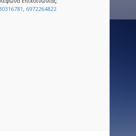
λέφωνα Επικοινωνίας:
30316781
,
6972264822