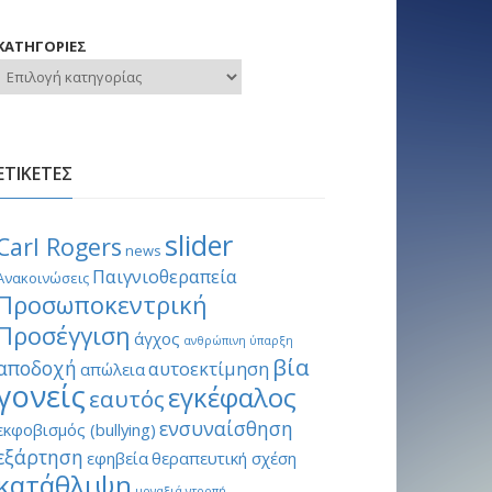
ΚΑΤΗΓΟΡΙΕΣ
ΕΤΙΚΕΤΕΣ
slider
Carl Rogers
news
Παιγνιοθεραπεία
Ανακοινώσεις
Προσωποκεντρική
Προσέγγιση
άγχος
ανθρώπινη ύπαρξη
βία
αποδοχή
αυτοεκτίμηση
απώλεια
γονείς
εγκέφαλος
εαυτός
ενσυναίσθηση
εκφοβισμός (bullying)
εξάρτηση
εφηβεία
θεραπευτική σχέση
κατάθλιψη
μοναξιά
ντροπή