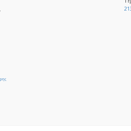
Τη
21
y
ρης