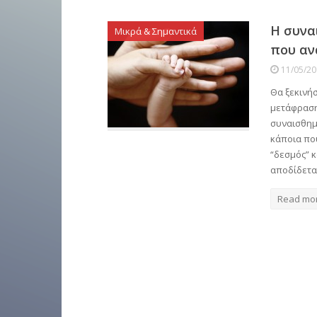
Η συνα
Μικρά & Σημαντικά
που αν
11/05/2
Θα ξεκινήσ
μετάφραση
συναισθημ
κάποια που
“δεσμός” 
αποδίδετ
Read mo