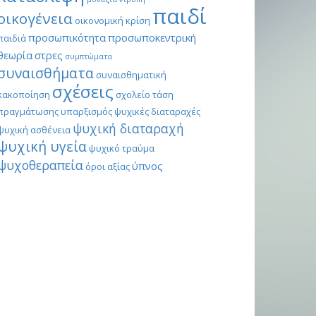
παιδί
οικογένεια
οικονομική κρίση
προσωπικότητα
προσωποκεντρική
παιδιά
θεωρία
στρες
συμπτώματα
συναισθήματα
συναισθηματική
σχέσεις
κακοποίηση
σχολείο
τάση
πραγμάτωσης
υπαρξισμός
ψυχικές διαταραχές
ψυχική διαταραχή
ψυχική ασθένεια
ψυχική υγεία
ψυχικό τραύμα
ψυχοθεραπεία
ύπνος
όροι αξίας