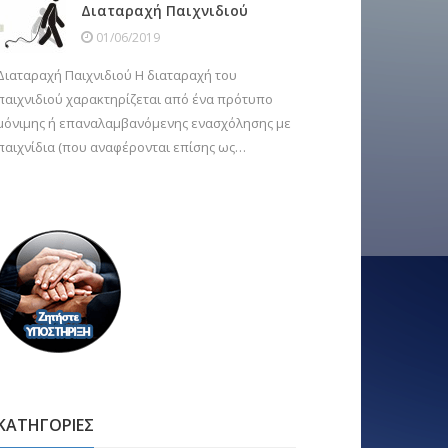
Διαταραχή Παιχνιδιού
01/06/2019
Διαταραχή Παιχνιδιού Η διαταραχή του
παιχνιδιού χαρακτηρίζεται από ένα πρότυπο
μόνιμης ή επαναλαμβανόμενης ενασχόλησης με
παιχνίδια (που αναφέρονται επίσης ως…
ΚΑΤΗΓΟΡΙΕΣ