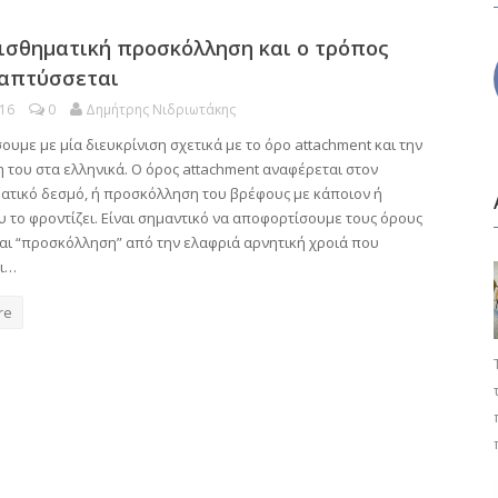
ισθηματική προσκόλληση και ο τρόπος
απτύσσεται
016
0
Δημήτρης Νιδριωτάκης
ουμε με μία διευκρίνιση σχετικά με το όρο attachment και την
 του στα ελληνικά. Ο όρος attachment αναφέρεται στον
ατικό δεσμό, ή προσκόλληση του βρέφους με κάποιον ή
 το φροντίζει. Είναι σημαντικό να αποφορτίσουμε τους όρους
και “προσκόλληση” από την ελαφριά αρνητική χροιά που
αι…
re