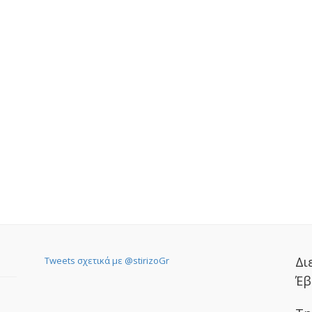
Δι
Tweets σχετικά με @stirizoGr
Έβ