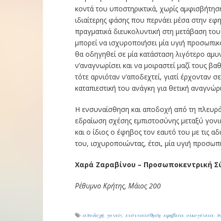
κοντά του υποστηρικτικά, χωρίς αμφισβήτησ
ιδιαίτερης φάσης που περνάει μέσα στην εφη
πραγματικά διευκολυντική στη μετάβαση του
μπορεί να ισχυροποιήσει μία υγιή προσωπικό
θα οδηγηθεί σε μία κατάσταση λιγότερο αμυ
ν’αναγνωρίσει και να μοιραστεί μαζί τους β
τότε αρνιόταν ν’αποδεχτεί, γιατί έρχονταν σε
καταπιεστική του ανάγκη για θετική αναγνώρ
Η ενσυναίσθηση και αποδοχή από τη πλευρά
εδραίωση σχέσης εμπιστοσύνης μεταξύ γονιώ
και ο ίδιος ο έφηβος τον εαυτό του με τις αδ
του, ισχυροποιώντας, έτσι, μία υγιή προσωπ
Χαρά Ζαραβίνου – Προσωποκεντρική Σύ
Ρέθυμνο Κρήτης, Μάιος 200
αποδοχή
,
γονείς
,
ενσυναίσθηση
,
εφηβεία
,
οικογένεια
,
π