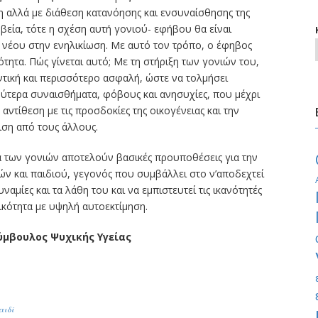
η αλλά με διάθεση κατανόησης και ενσυναίσθησης της
βεία, τότε η σχέση αυτή γονιού- εφήβου θα είναι
 νέου στην ενηλικίωση. Με αυτό τον τρόπο, ο έφηβος
τητα. Πώς γίνεται αυτό; Με τη στήριξη των γονιών του,
ντική και περισσότερο ασφαλή, ώστε να τολμήσει
αθύτερα συναισθήματα, φόβους και ανησυχίες, που μέχρι
 αντίθεση με τις προσδοκίες της οικογένειας και την
ιση από τους άλλους.
 των γονιών αποτελούν βασικές προυποθέσεις για την
ν και παιδιού, γεγονός που συμβάλλει στο ν’αποδεχτεί
υναμίες και τα λάθη του και να εμπιστευτεί τις ικανότητές
ικότητα με υψηλή αυτοεκτίμηση.
μβουλος Ψυχικής Υγείας
αιδί