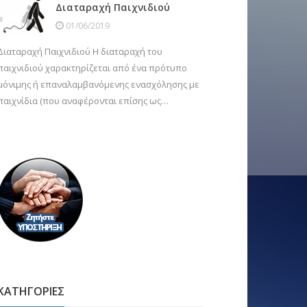
Διαταραχή Παιχνιδιού
01/06/2019
Διαταραχή Παιχνιδιού Η διαταραχή του
παιχνιδιού χαρακτηρίζεται από ένα πρότυπο
μόνιμης ή επαναλαμβανόμενης ενασχόλησης με
παιχνίδια (που αναφέρονται επίσης ως…
ΚΑΤΗΓΟΡΙΕΣ