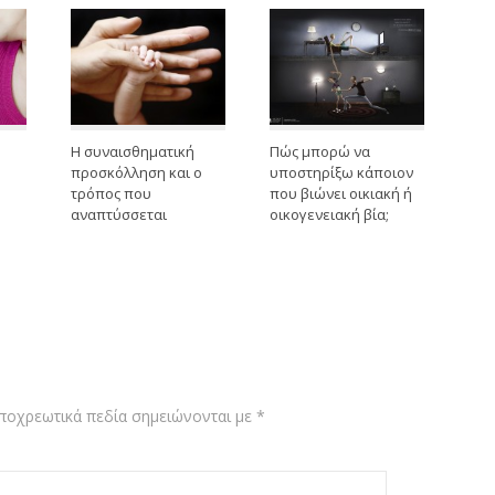
Η συναισθηματική
Πώς μπορώ να
προσκόλληση και ο
υποστηρίξω κάποιον
τρόπος που
που βιώνει οικιακή ή
αναπτύσσεται
οικογενειακή βία;
ποχρεωτικά πεδία σημειώνονται με
*