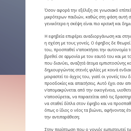
Όσον αφορά την εξέλιξη σε γνωσιακό επίπε
μικρότερων παιδιών, καθώς στη φάση αυτή σκ
γενικότερα η σκέψη είναι πιο κριτική και δημ
Η εφηβεία επιφέρει αναδιοργάνωση και στην
η σχέση με τους γονείς. Ο έφηβος δε θεωρεί 
του, προσπαθεί ν’αποκτήσει την αυτονομία τ
βρεθεί σε αρμονία με τον εαυτό του και με 
που διανύει, αναζητά άτομα εμπιστοσύνης κ
δημιουργώντας στενές φιλίες με κοινά ενδια
μοιραστεί το άγχος του, γιατί οι γονείς του
προσδοκίες και απαιτήσεις. Αυτό έχει σαν α
ν’απομακρύνεται από την οικογένεια, υιοθετ
ν’αποσύρεται, να παραιτείται από τις δραστηρ
να σταθεί δίπλα στον έφηβο και να προσπαθή
όπως ο ίδιος ο νέος τα βιώνει, αφήνοντας έ
την αντιπαράθεση;
Στην περίπτωση που ο γονιός εμπιστευτεί τις