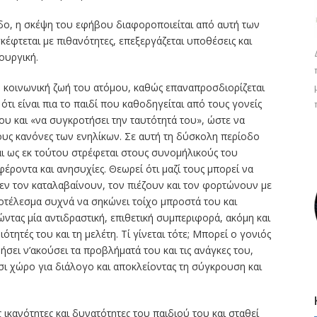
δο, η σκέψη του εφήβου διαφοροποιείται από αυτή των
έφτεται με πιθανότητες, επεξεργάζεται υποθέσεις και
ιουργική.
 κοινωνική ζωή του ατόμου, καθώς επαναπροσδιορίζεται
ότι είναι πια το παιδί που καθοδηγείται από τους γονείς
ου και «να συγκροτήσει την ταυτότητά του», ώστε να
τους κανόνες των ενηλίκων. Σε αυτή τη δύσκολη περίοδο
αι ως εκ τούτου στρέφεται στους συνομήλικούς του
φέροντα και ανησυχίες. Θεωρεί ότι μαζί τους μπορεί να
 δεν τον καταλαβαίνουν, τον πιέζουν και τον φορτώνουν με
ποτέλεσμα συχνά να σηκώνει τοίχο μπροστά του και
ώντας μία αντιδραστική, επιθετική συμπεριφορά, ακόμη και
ιότητές του και τη μελέτη. Τί γίνεται τότε; Μπορεί ο γονιός
σει ν’ακούσει τα προβλήματά του και τις ανάγκες του,
τσι χώρο για διάλογο και αποκλείοντας τη σύγκρουση και
 ικανότητες και δυνατότητες του παιδιού του και σταθεί