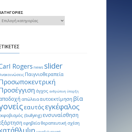
ΚΑΤΗΓΟΡΙΕΣ
ΕΤΙΚΕΤΕΣ
slider
Carl Rogers
news
Παιγνιοθεραπεία
Ανακοινώσεις
Προσωποκεντρική
Προσέγγιση
άγχος
ανθρώπινη ύπαρξη
βία
αποδοχή
αυτοεκτίμηση
απώλεια
γονείς
εγκέφαλος
εαυτός
ενσυναίσθηση
εκφοβισμός (bullying)
εξάρτηση
εφηβεία
θεραπευτική σχέση
κατάθλιψη
μοναξιά
ντροπή