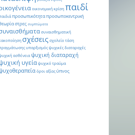
παιδί
οικογένεια
οικονομική κρίση
προσωπικότητα
προσωποκεντρική
παιδιά
θεωρία
στρες
συμπτώματα
συναισθήματα
συναισθηματική
σχέσεις
κακοποίηση
σχολείο
τάση
πραγμάτωσης
υπαρξισμός
ψυχικές διαταραχές
ψυχική διαταραχή
ψυχική ασθένεια
ψυχική υγεία
ψυχικό τραύμα
ψυχοθεραπεία
ύπνος
όροι αξίας