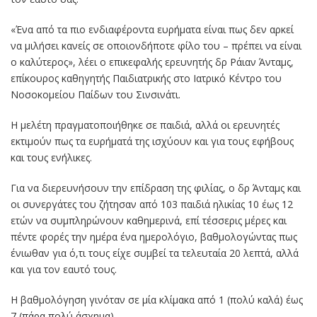
«Ένα από τα πιο ενδιαφέροντα ευρήματα είναι πως δεν αρκεί
να μιλήσει κανείς σε οποιονδήποτε φίλο του – πρέπει να είναι
ο καλύτερος», λέει ο επικεφαλής ερευνητής δρ Ράιαν Άνταμς,
επίκουρος καθηγητής Παιδιατρικής στο Ιατρικό Κέντρο του
Νοσοκομείου Παίδων του Σινσινάτι.
Η μελέτη πραγματοποιήθηκε σε παιδιά, αλλά οι ερευνητές
εκτιμούν πως τα ευρήματά της ισχύουν και για τους εφήβους
και τους ενήλικες.
Για να διερευνήσουν την επίδραση της φιλίας, ο δρ Άνταμς και
οι συνεργάτες του ζήτησαν από 103 παιδιά ηλικίας 10 έως 12
ετών να συμπληρώνουν καθημερινά, επί τέσσερις μέρες και
πέντε φορές την ημέρα ένα ημερολόγιο, βαθμολογώντας πως
ένιωθαν για ό,τι τους είχε συμβεί τα τελευταία 20 λεπτά, αλλά
και για τον εαυτό τους.
Η βαθμολόγηση γινόταν σε μία κλίμακα από 1 (πολύ καλά) έως
7 (πάρα πολύ άσχημα).