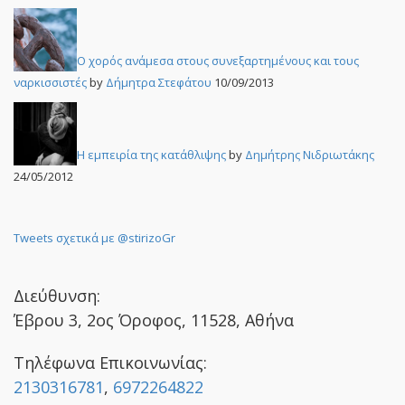
Ο χορός ανάμεσα στους συνεξαρτημένους και τους
ναρκισσιστές
by
Δήμητρα Στεφάτου
10/09/2013
Η εμπειρία της κατάθλιψης
by
Δημήτρης Νιδριωτάκης
24/05/2012
Tweets σχετικά με @stirizoGr
Διεύθυνση:
Έβρου 3, 2ος Όροφος, 11528, Αθήνα
Τηλέφωνα Επικοινωνίας:
2130316781
,
6972264822