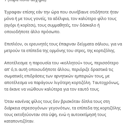
Έγραφαν επίσης εάν την ώρα που συνέβαινε οτιδήποτε ήταν
μόνα ή με τους γονείς, τα αδέλφια, τον καλύτερο φίλο τους
(αγόρι ή κορίτσι), τους συμμαθητές, τον δάσκαλο ή
οποιοδήποτε άλλο πρόσωπο.
Επιπλέον, οι ερευνητές τους έπαιρναν δείγματα σάλιου, για να
μετρούν τα επίπεδα της ορμόνης του στρες, της κορτιζόλης.
Αποτέλεσμα: η παρουσία του «κολλητού» τους, περισσότερο
απ’ ό,τι αυτή οποιουδήποτε άλλου, περιόριζε δραστικά τις
σωματικές επιδράσεις των αρνητικών εμπειριών τους, με
αποτέλεσμα να παράγουν λιγότερη κορτιζόλη. Ταυτοχρόνως,
τα έκανε να νιώθουν καλύτερα για τον εαυτό τους.
Όταν κανένας φίλος τους δεν βρισκόταν δίπλα τους στη
διάρκεια στρεσογόνων γεγονότων, τα επίπεδα της κορτιζόλης
τους εκτοξεύονταν στα ύψη, ενώ η αυτοεκτίμησή τους
καταποντιζόταν.