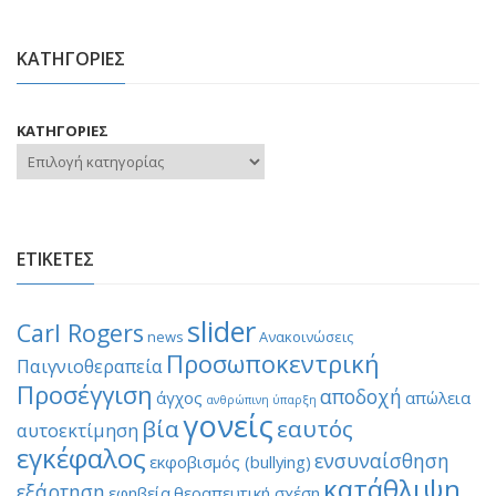
ΚΑΤΗΓΟΡΙΕΣ
ΚΑΤΗΓΟΡΙΕΣ
ΕΤΙΚΕΤΕΣ
slider
Carl Rogers
news
Ανακοινώσεις
Προσωποκεντρική
Παιγνιοθεραπεία
Προσέγγιση
αποδοχή
άγχος
απώλεια
ανθρώπινη ύπαρξη
γονείς
βία
εαυτός
αυτοεκτίμηση
εγκέφαλος
ενσυναίσθηση
εκφοβισμός (bullying)
κατάθλιψη
εξάρτηση
εφηβεία
θεραπευτική σχέση