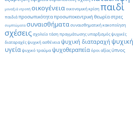
παιδί
οικογένεια
οικονομική κρίση
μοναξιά
ντροπή
προσωπικότητα
προσωποκεντρική θεωρία
στρες
παιδιά
συναισθήματα
συναισθηματική κακοποίηση
συμπτώματα
σχέσεις
σχολείο
τάση πραγμάτωσης
υπαρξισμός
ψυχικές
ψυχική
ψυχική διαταραχή
διαταραχές
ψυχική ασθένεια
υγεία
ψυχοθεραπεία
ύπνος
ψυχικό τραύμα
όροι αξίας