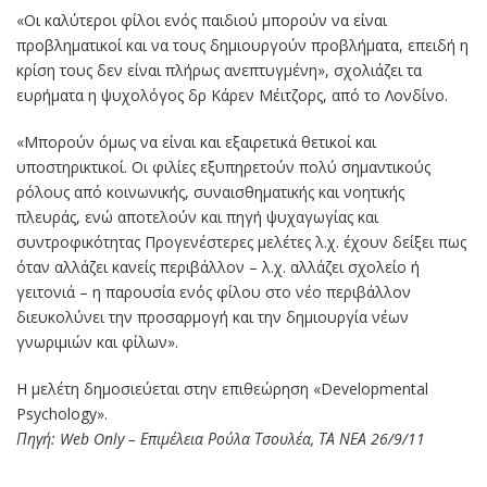
«Οι καλύτεροι φίλοι ενός παιδιού μπορούν να είναι
προβληματικοί και να τους δημιουργούν προβλήματα, επειδή η
κρίση τους δεν είναι πλήρως ανεπτυγμένη», σχολιάζει τα
ευρήματα η ψυχολόγος δρ Κάρεν Μέιτζορς, από το Λονδίνο.
«Μπορούν όμως να είναι και εξαιρετικά θετικοί και
υποστηρικτικοί. Οι φιλίες εξυπηρετούν πολύ σημαντικούς
ρόλους από κοινωνικής, συναισθηματικής και νοητικής
πλευράς, ενώ αποτελούν και πηγή ψυχαγωγίας και
συντροφικότητας Προγενέστερες μελέτες λ.χ. έχουν δείξει πως
όταν αλλάζει κανείς περιβάλλον – λ.χ. αλλάζει σχολείο ή
γειτονιά – η παρουσία ενός φίλου στο νέο περιβάλλον
διευκολύνει την προσαρμογή και την δημιουργία νέων
γνωριμιών και φίλων».
Η μελέτη δημοσιεύεται στην επιθεώρηση «Developmental
Psychology».
Πηγή: Web Only – Επιμέλεια Ρούλα Τσουλέα, ΤΑ ΝΕΑ 26/9/11