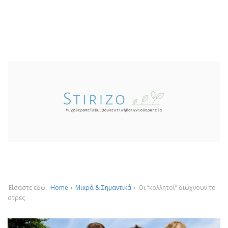
Είσαστε εδώ:
Home
›
Μικρά & Σημαντικά
›
Οι “κολλητοί” διώχνουν το
στρες