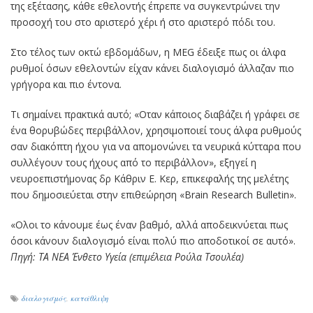
της εξέτασης, κάθε εθελοντής έπρεπε να συγκεντρώνει την
προσοχή του στο αριστερό χέρι ή στο αριστερό πόδι του.
Στο τέλος των οκτώ εβδομάδων, η MEG έδειξε πως οι άλφα
ρυθμοί όσων εθελοντών είχαν κάνει διαλογισμό άλλαζαν πιο
γρήγορα και πιο έντονα.
Τι σημαίνει πρακτικά αυτό; «Οταν κάποιος διαβάζει ή γράφει σε
ένα θορυβώδες περιβάλλον, χρησιμοποιεί τους άλφα ρυθμούς
σαν διακόπτη ήχου για να απομονώνει τα νευρικά κύτταρα που
συλλέγουν τους ήχους από το περιβάλλον», εξηγεί η
νευροεπιστήμονας δρ Κάθριν Ε. Κερ, επικεφαλής της μελέτης
που δημοσιεύεται στην επιθεώρηση «Brain Research Bulletin».
«Ολοι το κάνουμε έως έναν βαθμό, αλλά αποδεικνύεται πως
όσοι κάνουν διαλογισμό είναι πολύ πιο αποδοτικοί σε αυτό».
Πηγή: ΤΑ ΝΕΑ Ένθετο Υγεία (επιμέλεια Ρούλα Τσουλέα)
διαλογισμός
,
κατάθλιψη