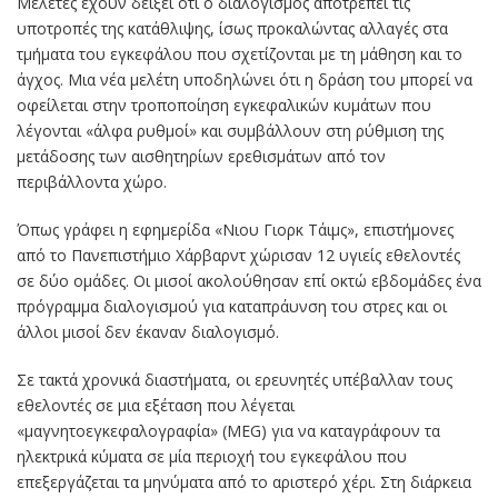
Μελέτες έχουν δείξει ότι ο διαλογισμός αποτρέπει τις
υποτροπές της κατάθλιψης, ίσως προκαλώντας αλλαγές στα
τμήματα του εγκεφάλου που σχετίζονται με τη μάθηση και το
άγχος. Μια νέα μελέτη υποδηλώνει ότι η δράση του μπορεί να
οφείλεται στην τροποποίηση εγκεφαλικών κυμάτων που
λέγονται «άλφα ρυθμοί» και συμβάλλουν στη ρύθμιση της
μετάδοσης των αισθητηρίων ερεθισμάτων από τον
περιβάλλοντα χώρο.
Όπως γράφει η εφημερίδα «Νιου Γιορκ Τάιμς», επιστήμονες
από το Πανεπιστήμιο Χάρβαρντ χώρισαν 12 υγιείς εθελοντές
σε δύο ομάδες. Οι μισοί ακολούθησαν επί οκτώ εβδομάδες ένα
πρόγραμμα διαλογισμού για καταπράυνση του στρες και οι
άλλοι μισοί δεν έκαναν διαλογισμό.
Σε τακτά χρονικά διαστήματα, οι ερευνητές υπέβαλλαν τους
εθελοντές σε μια εξέταση που λέγεται
«μαγνητοεγκεφαλογραφία» (MEG) για να καταγράφουν τα
ηλεκτρικά κύματα σε μία περιοχή του εγκεφάλου που
επεξεργάζεται τα μηνύματα από το αριστερό χέρι. Στη διάρκεια