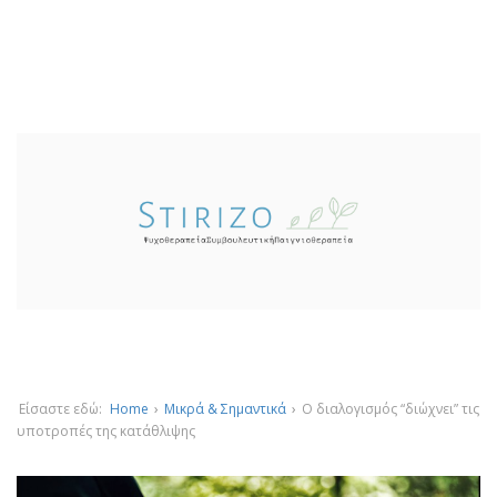
Είσαστε εδώ:
Home
›
Μικρά & Σημαντικά
›
Ο διαλογισμός “διώχνει” τις
υποτροπές της κατάθλιψης