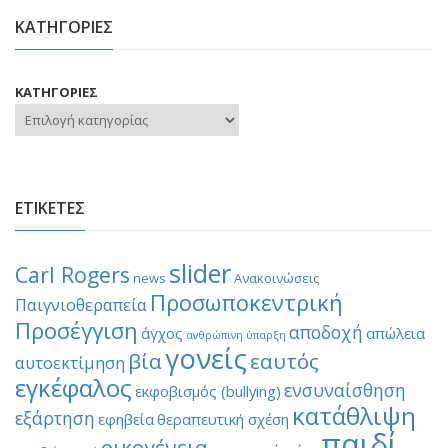
ΚΑΤΗΓΟΡΙΕΣ
ΚΑΤΗΓΟΡΙΕΣ
ΕΤΙΚΕΤΕΣ
slider
Carl Rogers
news
Ανακοινώσεις
Προσωποκεντρική
Παιγνιοθεραπεία
Προσέγγιση
αποδοχή
άγχος
απώλεια
ανθρώπινη ύπαρξη
γονείς
βία
εαυτός
αυτοεκτίμηση
εγκέφαλος
ενσυναίσθηση
εκφοβισμός (bullying)
κατάθλιψη
εξάρτηση
εφηβεία
θεραπευτική σχέση
παιδί
οικογένεια