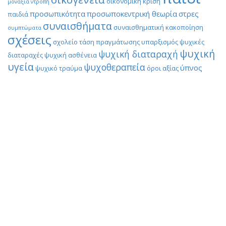
οικονομική κρίση
μοναξιά
ντροπή
προσωπικότητα
προσωποκεντρική θεωρία
στρες
παιδιά
συναισθήματα
συναισθηματική κακοποίηση
συμπτώματα
σχέσεις
σχολείο
τάση πραγμάτωσης
υπαρξισμός
ψυχικές
ψυχική
ψυχική διαταραχή
διαταραχές
ψυχική ασθένεια
υγεία
ψυχοθεραπεία
ύπνος
ψυχικό τραύμα
όροι αξίας