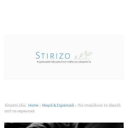
Είσαστε εδώ:
Home
›
Μικρά & Σημαντικά
›
Πιο επικίνδυνο το αλκοόλ
από τα ναρκωτικά