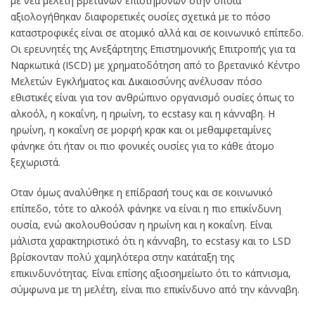
με νέα μελέτη βρετανών επιστημόνων στην οποία
αξιολογήθηκαν διαφορετικές ουσίες σχετικά με το πόσο
καταστροφικές είναι σε ατομικό αλλά και σε κοινωνικό επίπεδο.
Οι ερευνητές της Ανεξάρτητης Επιστημονικής Επιτροπής για τα
Ναρκωτικά (ΙSCD) με χρηματοδότηση από το βρετανικό Κέντρο
Μελετών Εγκλήματος και Δικαιοσύνης ανέλυσαν πόσο
εθιστικές είναι για τον ανθρώπινο οργανισμό ουσίες όπως το
αλκοόλ, η κοκαΐνη, η ηρωίνη, το ecstasy και η κάνναβη. Η
ηρωίνη, η κοκαΐνη σε μορφή κρακ και οι μεθαμφεταμίνες
φάνηκε ότι ήταν οι πιο φονικές ουσίες για το κάθε άτομο
ξεχωριστά.
Οταν όμως αναλύθηκε η επίδρασή τους και σε κοινωνικό
επίπεδο, τότε το αλκοόλ φάνηκε να είναι η πιο επικίνδυνη
ουσία, ενώ ακολουθούσαν η ηρωίνη και η κοκαΐνη. Είναι
μάλιστα χαρακτηριστικό ότι η κάνναβη, το ecstasy και το LSD
βρίσκονταν πολύ χαμηλότερα στην κατάταξη της
επικινδυνότητας. Είναι επίσης αξιοσημείωτο ότι το κάπνισμα,
σύμφωνα με τη μελέτη, είναι πιο επικίνδυνο από την κάνναβη.