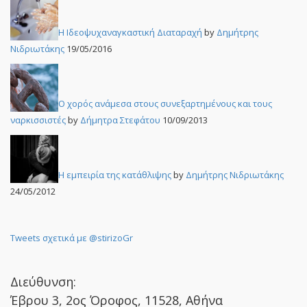
Η Ιδεοψυχαναγκαστική Διαταραχή
by
Δημήτρης
Νιδριωτάκης
19/05/2016
Ο χορός ανάμεσα στους συνεξαρτημένους και τους
ναρκισσιστές
by
Δήμητρα Στεφάτου
10/09/2013
Η εμπειρία της κατάθλιψης
by
Δημήτρης Νιδριωτάκης
24/05/2012
Tweets σχετικά με @stirizoGr
Διεύθυνση:
Έβρου 3, 2ος Όροφος, 11528, Αθήνα