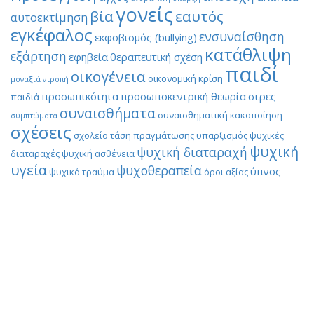
γονείς
βία
εαυτός
αυτοεκτίμηση
εγκέφαλος
ενσυναίσθηση
εκφοβισμός (bullying)
κατάθλιψη
εξάρτηση
εφηβεία
θεραπευτική σχέση
παιδί
οικογένεια
οικονομική κρίση
μοναξιά
ντροπή
προσωπικότητα
προσωποκεντρική θεωρία
στρες
παιδιά
συναισθήματα
συναισθηματική κακοποίηση
συμπτώματα
σχέσεις
σχολείο
τάση πραγμάτωσης
υπαρξισμός
ψυχικές
ψυχική
ψυχική διαταραχή
διαταραχές
ψυχική ασθένεια
υγεία
ψυχοθεραπεία
ύπνος
ψυχικό τραύμα
όροι αξίας