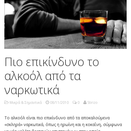
Πιο επικίνδυνο το
αλκοόλ από τα
ναρκωτικά
Μικρά & Σημαντικά
08/11/2010
0
Stirizo
Το αλκοόλ είναι πιο επικίνδυνο από τα αποκαλούμενα
«σκληρά» ναρκωτικά, όπως η ηρωίνη και η κοκαΐνη, σύμφωνα