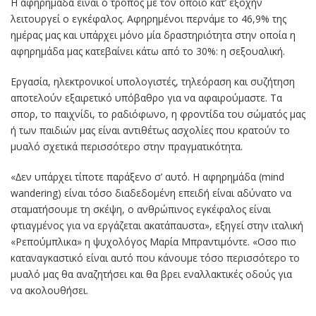
Η αφηρηµάδα είναι ο τρόπος µε τον οποίο κατ’ εξοχήν
λειτουργεί ο εγκέφαλος. Αφηρηµένοι περνάµε το 46,9% της
ηµέρας µας και υπάρχει µόνο µία δραστηριότητα στην οποία η
αφηρηµάδα µας κατεβαίνει κάτω από το 30%: η σεξουαλική.
Εργασία, ηλεκτρονικοί υπολογιστές, τηλεόραση και συζήτηση
αποτελούν εξαιρετικό υπόβαθρο για να αφαιρούµαστε. Τα
σπορ, το παιχνίδι, το ραδιόφωνο, η φροντίδα του σώµατός µας
ή των παιδιών µας είναι αντιθέτως ασχολίες που κρατούν το
µυαλό σχετικά περισσότερο στην πραγµατικότητα.
«∆εν υπάρχει τίποτε παράξενο σ’ αυτό. Η αφηρηµάδα (mind
wandering) είναι τόσο διαδεδοµένη επειδή είναι αδύνατο να
σταµατήσουµε τη σκέψη, ο ανθρώπινος εγκέφαλος είναι
φτιαγµένος για να εργάζεται ακατάπαυστα», εξηγεί στην ιταλική
«Ρεπούµπλικα» η ψυχολόγος Μαρία Μπραντιµόντε. «Οσο πιο
καταναγκαστικό είναι αυτό που κάνουµε τόσο περισσότερο το
µυαλό µας θα αναζητήσει και θα βρει εναλλακτικές οδούς για
να ακολουθήσει.