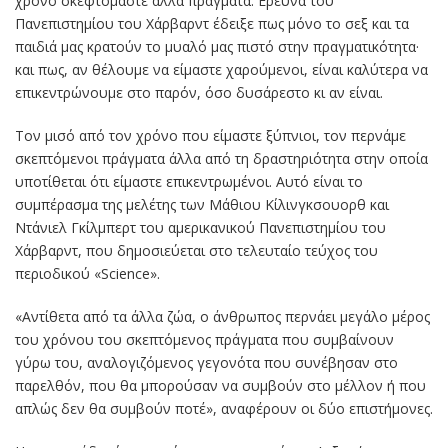
χρόνο σκεφτόµαστε άλλα πράγµατα. Ερευνα του
Πανεπιστηµίου του Χάρβαρντ έδειξε πως µόνο το σεξ και τα
παιδιά µας κρατούν το µυαλό µας πιστό στην πραγµατικότητα·
και πως, αν θέλουµε να είµαστε χαρούµενοι, είναι καλύτερα να
επικεντρώνουµε στο παρόν, όσο δυσάρεστο κι αν είναι.
Τον µισό από τον χρόνο που είµαστε ξύπνιοι, τον περνάµε
σκεπτόµενοι πράγµατα άλλα από τη δραστηριότητα στην οποία
υποτίθεται ότι είµαστε επικεντρωµένοι. Αυτό είναι το
συµπέρασµα της µελέτης των Μάθιου Κίλινγκσουορθ και
Ντάνιελ Γκίλµπερτ του αµερικανικού Πανεπιστηµίου του
Χάρβαρντ, που δηµοσιεύεται στο τελευταίο τεύχος του
περιοδικού «Science».
«Αντίθετα από τα άλλα ζώα, ο άνθρωπος περνάει µεγάλο µέρος
του χρόνου του σκεπτόµενος πράγµατα που συµβαίνουν
γύρω του, αναλογιζόµενος γεγονότα που συνέβησαν στο
παρελθόν, που θα µπορούσαν να συµβούν στο µέλλον ή που
απλώς δεν θα συµβούν ποτέ», αναφέρουν οι δύο επιστήµονες.