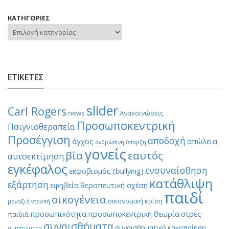
ΚΑΤΗΓΟΡΙΕΣ
ΕΤΙΚΕΤΕΣ
slider
Carl Rogers
news
Ανακοινώσεις
Προσωποκεντρική
Παιγνιοθεραπεία
Προσέγγιση
αποδοχή
άγχος
απώλεια
ανθρώπινη ύπαρξη
γονείς
βία
εαυτός
αυτοεκτίμηση
εγκέφαλος
ενσυναίσθηση
εκφοβισμός (bullying)
κατάθλιψη
εξάρτηση
εφηβεία
θεραπευτική σχέση
παιδί
οικογένεια
οικονομική κρίση
μοναξιά
ντροπή
προσωπικότητα
προσωποκεντρική θεωρία
στρες
παιδιά
συναισθήματα
συναισθηματική κακοποίηση
συμπτώματα