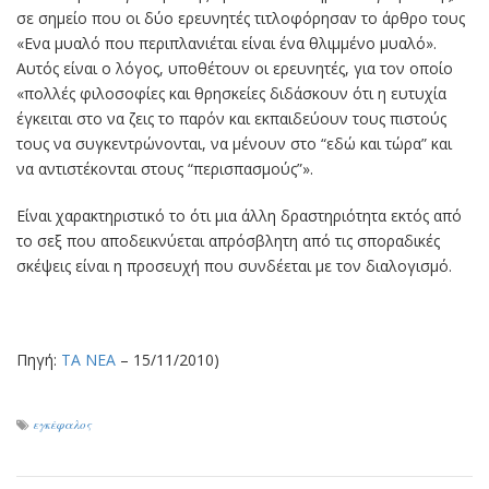
σε σηµείο που οι δύο ερευνητές τιτλοφόρησαν το άρθρο τους
«Ενα µυαλό που περιπλανιέται είναι ένα θλιµµένο µυαλό».
Αυτός είναι ο λόγος, υποθέτουν οι ερευνητές, για τον οποίο
«πολλές φιλοσοφίες και θρησκείες διδάσκουν ότι η ευτυχία
έγκειται στο να ζεις το παρόν και εκπαιδεύουν τους πιστούς
τους να συγκεντρώνονται, να µένουν στο “εδώ και τώρα” και
να αντιστέκονται στους “περισπασµούς”».
Είναι χαρακτηριστικό το ότι µια άλλη δραστηριότητα εκτός από
το σεξ που αποδεικνύεται απρόσβλητη από τις σποραδικές
σκέψεις είναι η προσευχή που συνδέεται µε τον διαλογισµό.
Πηγή:
ΤΑ ΝΕΑ
– 15/11/2010)
εγκέφαλος