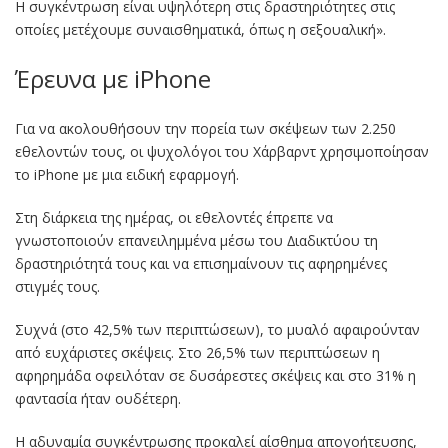
Η συγκέντρωση είναι υψηλότερη στις δραστηριότητες στις
οποίες µετέχουµε συναισθηµατικά, όπως η σεξουαλική».
Έρευνα µε iPhone
Για να ακολουθήσουν την πορεία των σκέψεων των 2.250
εθελοντών τους, οι ψυχολόγοι του Χάρβαρντ χρησιµοποίησαν
το iPhone µε µια ειδική εφαρµογή.
Στη διάρκεια της ηµέρας, οι εθελοντές έπρεπε να
γνωστοποιούν επανειληµµένα µέσω του ∆ιαδικτύου τη
δραστηριότητά τους και να επισηµαίνουν τις αφηρηµένες
στιγµές τους.
Συχνά (στο 42,5% των περιπτώσεων), το µυαλό αφαιρούνταν
από ευχάριστες σκέψεις. Στο 26,5% των περιπτώσεων η
αφηρηµάδα οφειλόταν σε δυσάρεστες σκέψεις και στο 31% η
φαντασία ήταν ουδέτερη.
Η αδυναµία συγκέντρωσης προκαλεί αίσθηµα απογοήτευσης,