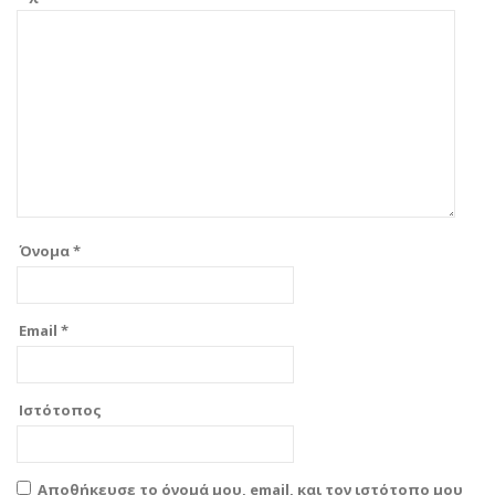
Όνομα
*
Email
*
Ιστότοπος
Αποθήκευσε το όνομά μου, email, και τον ιστότοπο μου