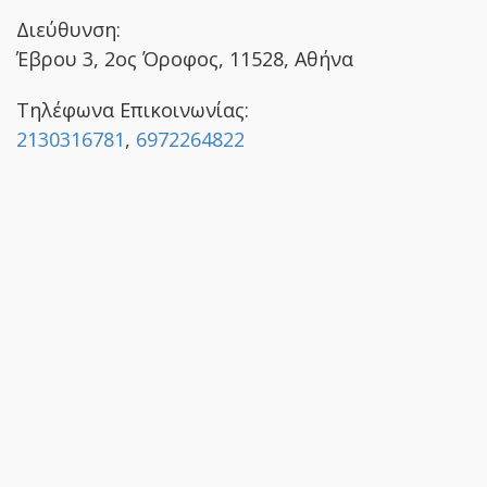
Διεύθυνση:
Έβρου 3, 2ος Όροφος, 11528, Αθήνα
Τηλέφωνα Επικοινωνίας:
2130316781
,
6972264822