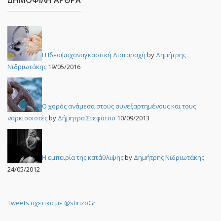
Η Ιδεοψυχαναγκαστική Διαταραχή
by
Δημήτρης
Νιδριωτάκης
19/05/2016
Ο χορός ανάμεσα στους συνεξαρτημένους και τους
ναρκισσιστές
by
Δήμητρα Στεφάτου
10/09/2013
Η εμπειρία της κατάθλιψης
by
Δημήτρης Νιδριωτάκης
24/05/2012
Tweets σχετικά με @stirizoGr